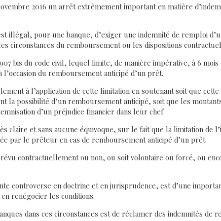
6 novembre 2016 un arrêt extrêmement important en matière d’inde
est illégal, pour une banque, d’exiger une indemnité de remploi d’
t les circonstances du remboursement ou les dispositions contractuel
 1907 bis du code civil, lequel limite, de manière impérative, à 6 moi
à l’occasion du remboursement anticipé d’un prêt.
ement à l’application de cette limitation en soutenant soit que cette 
t la possibilité d’un remboursement anticipé, soit que les montant
emnisation d’un préjudice financier dans leur chef.
 claire et sans aucune équivoque, sur le fait que la limitation de l’
e par le prêteur en cas de remboursement anticipé d’un prêt.
évu contractuellement ou non, ou soit volontaire ou forcé, ou encor
ante controverse en doctrine et en jurisprudence, est d’une import
en renégocier les conditions.
banques dans ces circonstances est de réclamer des indemnités de r