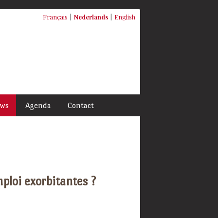
Français
Nederlands
English
uws
Agenda
Contact
ploi exorbitantes ?