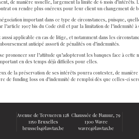
t, de manière usuelle, largement la limite de 6 mois d’intérêts. L
ontrat ou rendre plus onéreux pour leur client un changement de b
égociation important dans ce type de circonstances, puisque, quelle
 l’article 1907 bis du Code civil et par la limitation de l’indemnité à 
st aussi applicable en cas de litige, et notamment dans les circonst
mboursement anticipé assorti de pénalités ou d’indemnités.
de se prononcer sur l’attitude qu’adopteront les banques face à cette
mportant en des temps déjà difficiles pour elles.
 de la préservation de ses intérêts pourra contester, de manière a
re de funding loss ou d’indemnité de remploi dès que celles-ci sero
Avenue de Tervueren 128
Chaussée de Namur, 79
1150 Bruxelles
1300 Wavre
brussels@lawtax.be
wavre@lawtax.be